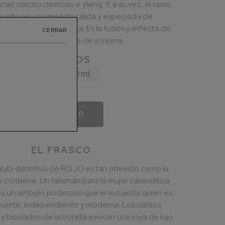
icas: narciso cremoso e ylang. Y, a su vez, el ramo
uelto en una mezcla cálida y especiada de
ngibre y pimienta rosa. Es la fusión perfecta de
CERRAR
mujer atrevida y segura de sí misma.
FORMATOS
80 ml.
50 ml.
COMPRAR
EL FRASCO
o rubí distintivo de ROJO es tan atrevido como la
 contiene. Un talismán para la mujer carismática
es un símbolo poderoso que le recuerda quién es:
fuerte, independiente y moderna. Los cantos
 biselados de la botella evocan una joya de lujo