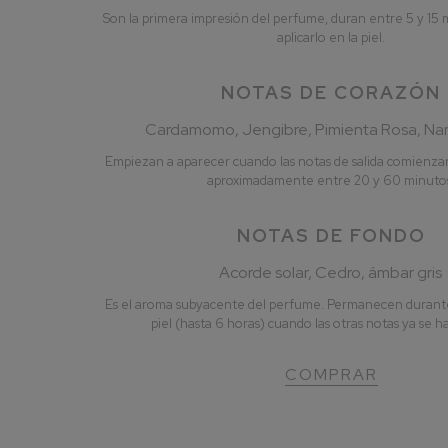
Son la primera impresión del perfume, duran entre 5 y 15
aplicarlo en la piel.
NOTAS DE CORAZÓN
Cardamomo, Jengibre, Pimienta Rosa, Nar
Empiezan a aparecer cuando las notas de salida comienzan
aproximadamente entre 20 y 60 minuto
NOTAS DE FONDO
Acorde solar, Cedro, ámbar gris
Es el aroma subyacente del perfume. Permanecen durant
piel (hasta 6 horas) cuando las otras notas ya se h
COMPRAR