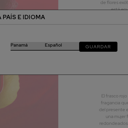
de flores exót
está env
cardamomo, je
 PAÍS E IDIOMA
GUARDAR
El frasco roj
fragancia que
del presente 
una mujer 
redondeados y