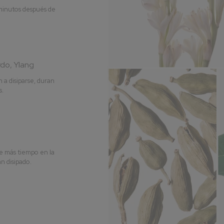
 minutos después de
do, Ylang
 a disiparse, duran
s.
e más tiempo en la
an disipado.