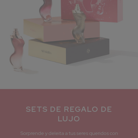
SETS DE REGALO DE
LUJO
Sorprende y deleita a tus seres queridos con