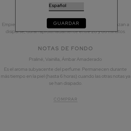
NOTAS DE CORAZÓN
Peonía, Flor de Azahar, Acorde Cremoso
GUARDAR
Empiezan a aparecer cuando las notas de salida comienzan a
disiparse, duran aproximadamente entre 20 y 60 minutos.
NOTAS DE FONDO
Praliné, Vainilla, Ámbar Amaderado
Es el aroma subyacente del perfume. Permanecen durante
más tiempo en la piel (hasta 6 horas) cuando las otras notas ya
se han disipado.
COMPRAR