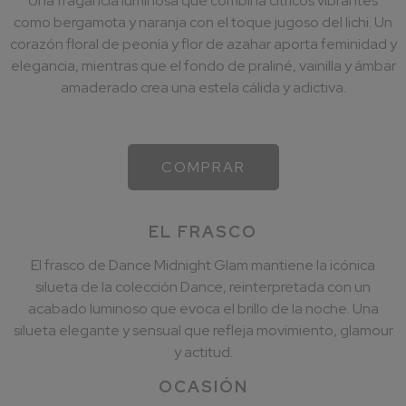
Una fragancia luminosa que combina cítricos vibrantes
como bergamota y naranja con el toque jugoso del lichi. Un
corazón floral de peonía y flor de azahar aporta feminidad y
elegancia, mientras que el fondo de praliné, vainilla y ámbar
amaderado crea una estela cálida y adictiva.
COMPRAR
EL FRASCO
El frasco de Dance Midnight Glam mantiene la icónica
silueta de la colección Dance, reinterpretada con un
acabado luminoso que evoca el brillo de la noche. Una
silueta elegante y sensual que refleja movimiento, glamour
y actitud.
OCASIÓN