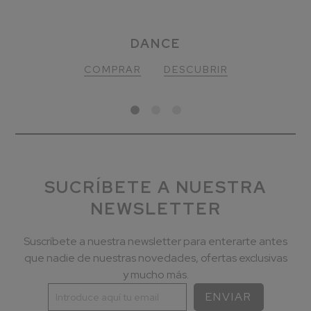
DANCE MIDNIGHT
DANCE
ROJO
COMPRAR
COMPRAR
COMPRAR
DESCUBRIR
DESCUBRIR
DESCUBRIR
SUCRÍBETE A NUESTRA
NEWSLETTER
Suscríbete a nuestra newsletter para enterarte antes
que nadie de nuestras novedades, ofertas exclusivas
y mucho más.
ENVIAR