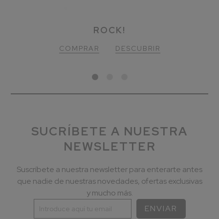
S EAU FLORALE
S KISS
ROCK!
COMPRAR
COMPRAR
COMPRAR
DESCUBRIR
DESCUBRIR
DESCUBRIR
SUCRÍBETE A NUESTRA
NEWSLETTER
Suscríbete a nuestra newsletter para enterarte antes
que nadie de nuestras novedades, ofertas exclusivas
y mucho más.
ENVIAR