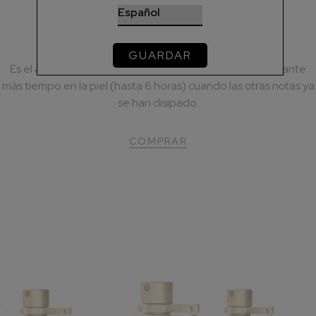
NOTAS DE FONDO
Sándalo, Vainilla, Ámbar, Almizcle
GUARDAR
Es el aroma subyacente del perfume. Permanecen durante
más tiempo en la piel (hasta 6 horas) cuando las otras notas ya
se han disipado.
COMPRAR