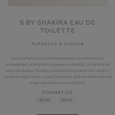
S BY SHAKIRA EAU DE
TOILETTE
Auténtica & Exótica
Este perfume es una interpretación moderna de la
sensualidad, el misterio y la riqueza oriental. La mezcla de
notas afrutadas, florales y amaderadas transmite calidez y
un aroma algo dulce y superfemenino que es reflejo de una
mujer espontánea y auténtica.
FORMATOS
80 ml.
50 ml.