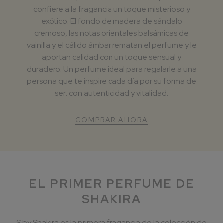
confiere a la fragancia un toque misterioso y
exótico. El fondo de madera de sándalo
cremoso, las notas orientales balsámicas de
vainilla y el cálido ámbar rematan el perfume y le
aportan calidad con un toque sensual y
duradero. Un perfume ideal para regalarle a una
persona que te inspire cada día por su forma de
ser: con autenticidad y vitalidad.
COMPRAR AHORA
EL PRIMER PERFUME DE
SHAKIRA
S by Shakira es la primera fragancia de la colección de